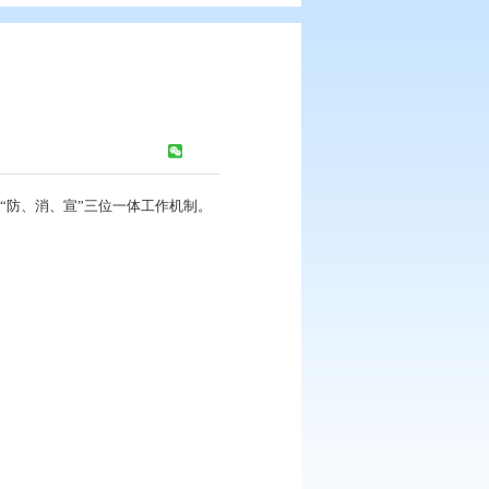
全“必修课”
报
浏览次数：
271
次
园消防安全教育课，强化落实“防、消、宣”三位一体工作机制。