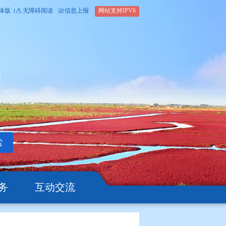
内部办公平台
简体版
繁体版
无障碍阅读
信息上报
网站支
搜索
公开
办事服务
互动交流