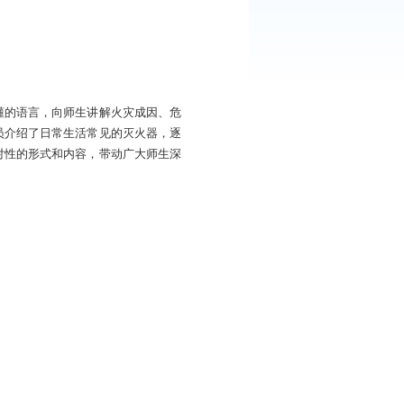
致的火灾隐患，用亲切易懂的语言，向师生讲解火灾成因、危
员还向师生及学校工作人员介绍了日常生活常见的灭火器，逐
盆内的火焰扑灭。通过针对性的形式和内容，带动广大师生深
升师生防火安全意识。