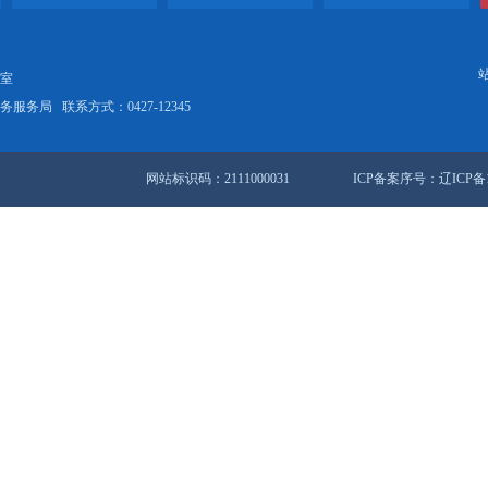
，厚植营商“沃土”
锦｜辽宁日报：喜看春耕“新”气象