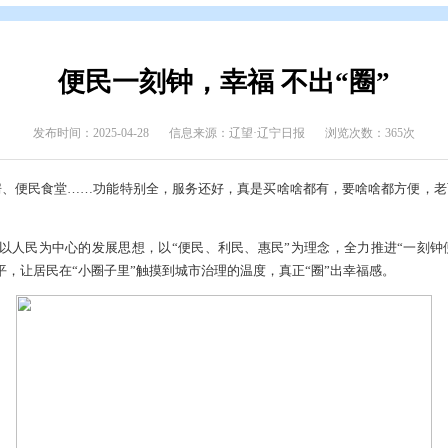
态
>
上级媒体看盘锦
便民一刻钟，幸福 不
发布时间：2025-04-28
信息来源：辽望·辽宁日
有，超市、药房、便民食堂……功能特别全，服务还好，真是买啥
双台子区贯彻以人民为中心的发展思想，以“便民、利民、惠民”
升智慧化水平，让居民在“小圈子里”触摸到城市治理的温度，真正