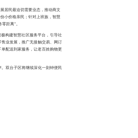
品质提升类业态，优先发展居民最迫切需要业态，推动商文
区食堂推出便民服务，菜品份小价格亲民；针对上班族，智慧
维引进，真正实现“便民服务零距离”。
个便民生活圈建设同时，积极构建智慧社区服务平台，引导社
成“1+N”发展模式，带动零售业发展，推广无接触交易、网订