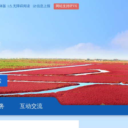
内部办公平台
简体版
繁体版
无障碍阅读
信息上报
网站支
搜索
公开
办事服务
互动交流