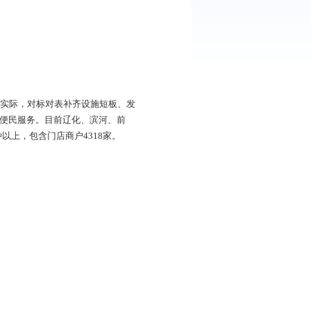
进行科学规划。根据各社区实际，对标对表补齐设施短板、发
度搭载服务项目，提供多样化便民服务。目前辽化、滨河、前
以上，品质提升类业态7种以上，包含门店商户4318家。