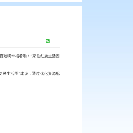
出“圈”
报
浏览次数：
365
次
啥都有，要啥啥都方便，老百姓啊幸福着嘞！”家住红旗生活圈
为理念，全力推进“一刻钟便民生活圈”建设，通过优化资源配
“圈”出幸福感。