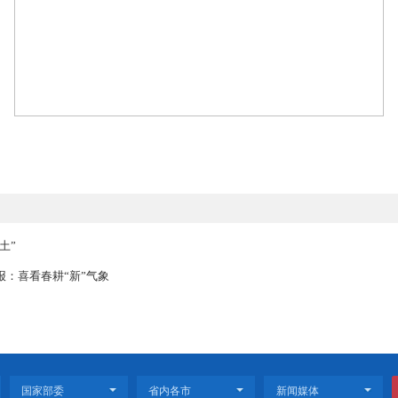
。双台城启用“嘉禾会”小程序实现订单配送、自取业务，香橙源生
病、健身都在家门口，生活越来越有滋味了！”居民李大爷的话道
特色业态，让“一刻钟便民生活圈”真正成为居民身边的“幸福圈”