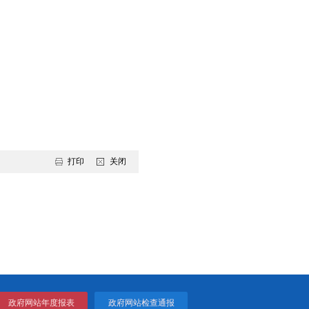
鲜超市“小时达”实现网上下单配送到家服务，让老百姓购物更
出了众多双台子区居民的心声。双台子区将继续深化一刻钟便民
。