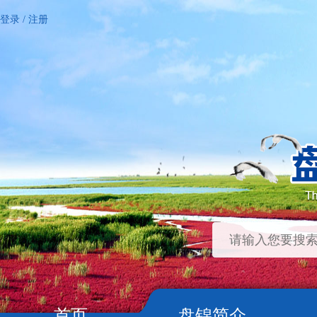
登录
/
注册
首页
盘锦简介