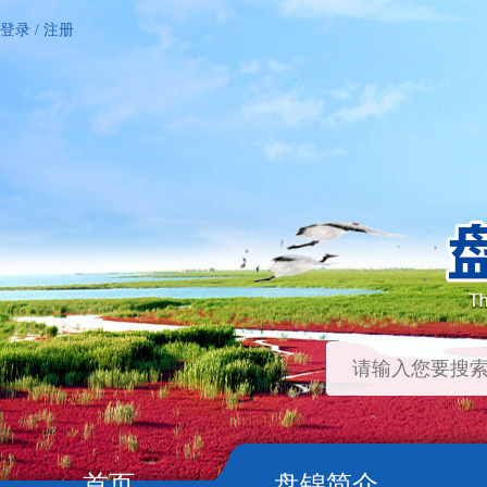
登录
/
注册
首页
盘锦简介