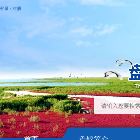
登录
/
注册
首页
盘锦简介