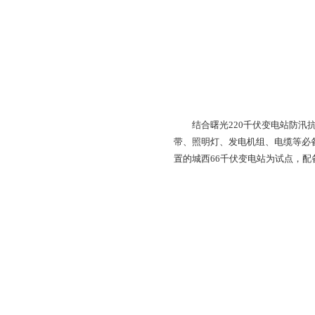
汛期到来前，国网盘
后特巡，检查变电站