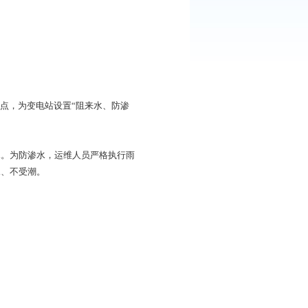
供电公司结合盘锦汛期特点，为变电站设置“阻来水、防渗