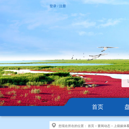
登录
/
注册
首页