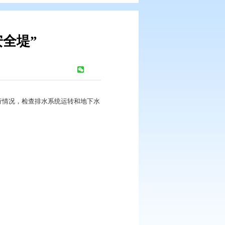
变电站设置“安全堤”
报
浏览次数：
242
次
伏变电站，特巡变电设备运行情况，检查排水系统运转和地下水