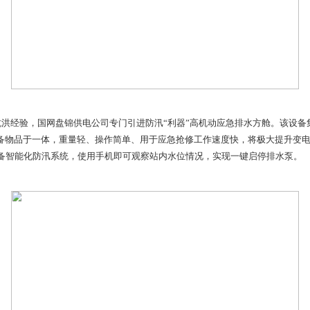
锦供电公司组织运维人员以防汛沙袋、防水板加固低洼变电站大
房屋屋顶墙体渗雨情况和户外电力设备内驱潮加热运行情况与密封