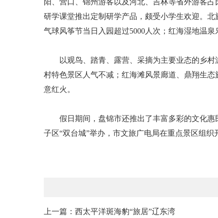
阳、营口、锦州游客以及河北、吉林等省外游客占
研学课堂推出定制研学产品，颇受小学生欢迎。北旅
气球风筝节当日入园超过5000人次；红海湿地温泉
以观鸟、踏青、露营、采摘为主要业态的乡村游迎
村特色景区人气不减；红海滩风景廊道、鼎翔生态
意红火。
假日期间，盘锦市还推出了丰富多彩的文化惠民活
子区“双台城”举办，市文旅广电局在重点景区组织
上一篇：西太平洋斑海豹“旅居”辽东湾