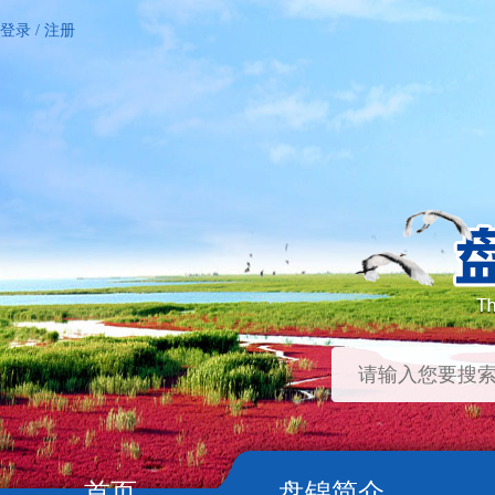
登录
/
注册
首页
盘锦简介