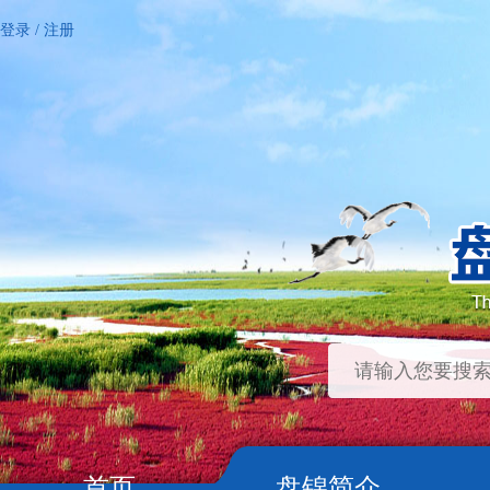
登录
/
注册
首页
盘锦简介