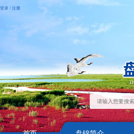
登录
/
注册
首页
盘锦简介