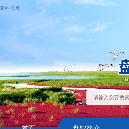
登录
/
注册
首页
盘锦简介