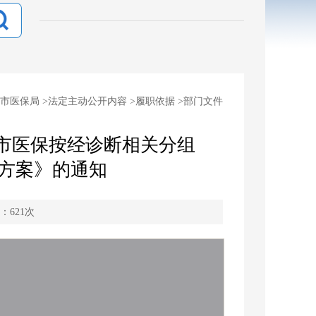
市医保局
>
法定主动公开内容
>
履职依据
>
部门文件
锦市医保按经诊断相关分组
施方案》的通知
：
621
次