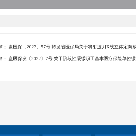
盘医保〔2022〕57号 转发省医保局关于将射波刀X线立体定向
篇：
盘医保发〔2022〕7号 关于阶段性缓缴职工基本医疗保险单位缴费
篇：