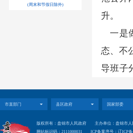
(周末和节假日除外)
升。
一是
态、不
导班子
等内容
累计通
公众号
版权所有：盘锦市人民政府
主办单位：盘锦市人
网站标识码：2111000031
ICP备案序号：
辽ICP备1