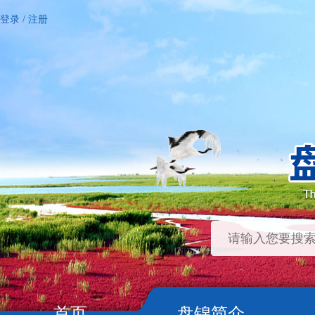
登录
/
注册
首页
盘锦简介