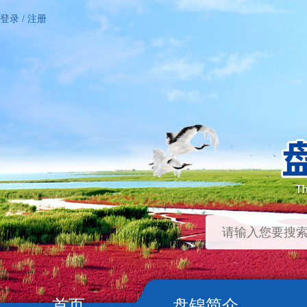
登录
/
注册
首页
盘锦简介