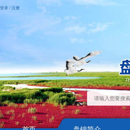
登录
/
注册
首页
盘锦简介