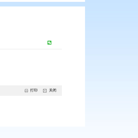
公报 第二期
：
652
次
打印
关闭