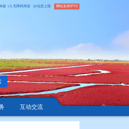
内部办公平台
简体版
繁体版
无障碍阅读
信息上报
网站支
搜索
公开
办事服务
互动交流