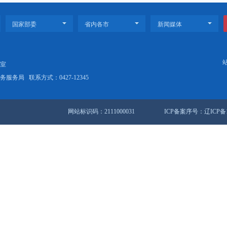
府关于印发盘锦市全面推行部门联合“双随机、一公开”监管实施方案的
站地图
锦市人民政府办公室
盘锦市数据和政务服务局
联系方式：0427-12345
网站标识码：2111000031