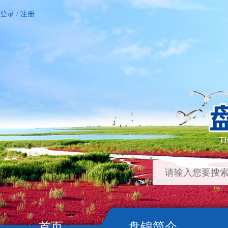
登录
/
注册
首页
盘锦简介