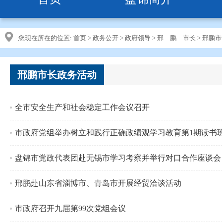
您现在所在的位置:
首页
>
政务公开
>
政府领导
>
邢 鹏 市长
>
邢鹏市
邢鹏市长政务活动
全市安全生产和社会稳定工作会议召开
市政府党组举办树立和践行正确政绩观学习教育第1期读书
盘锦市党政代表团赴无锡市学习考察并举行对口合作座谈会
邢鹏赴山东省淄博市、青岛市开展经贸洽谈活动
市政府召开九届第99次党组会议