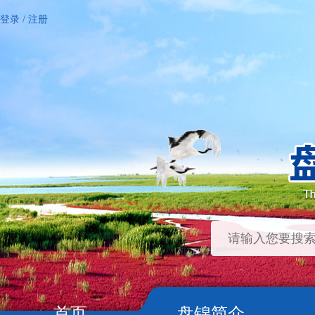
登录
/
注册
首页
盘锦简介