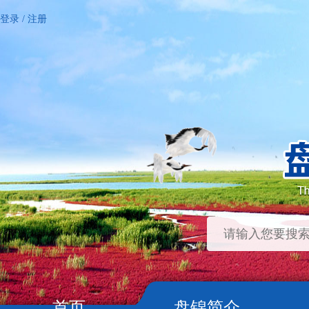
登录
/
注册
首页
盘锦简介