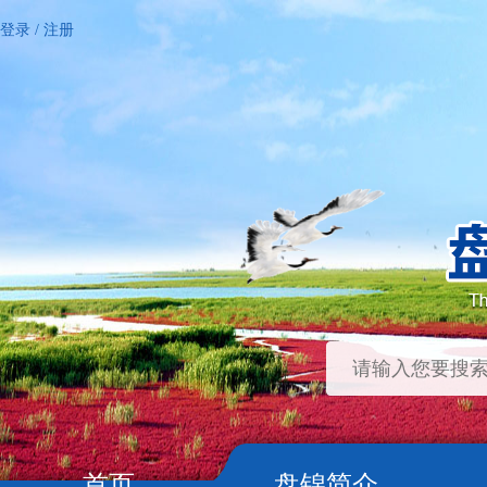
登录
/
注册
首页
盘锦简介