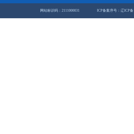
生产工作
大会开幕
站地图
锦市人民政府办公室
盘锦市数据和政务服务局
联系方式：0427-12345