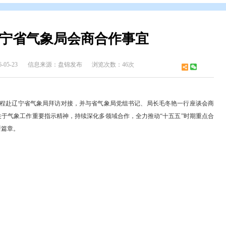
开
>
政府领导
>
邢 鹏 市长
>
邢鹏市长政务活动
鹏赴辽宁省气象局会商合作事宜
发布时间：2026-05-23
信息来源：盘锦发布
浏览次数：46次
、市长邢鹏带队专程赴辽宁省气象局拜访对接，并与省气象局党组书记、
习近平总书记关于气象工作重要指示精神，持续深化多领域合作，全力推
业高质量发展新篇章。