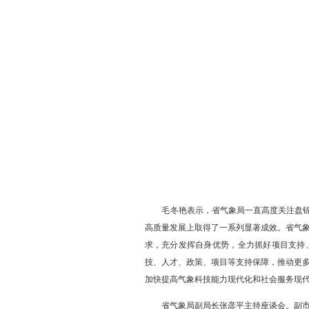
在随后召开的座谈会上，
帮助表示衷心感谢。他指出，
局，以“项目突破年”活动为
全，奋力谱写中国式现代化盘
调度、生态气象监测评估、智
锦将持续深入学习贯彻习近平
管到底”确保项目落地、基础
领域、更深层次、更高水平迈