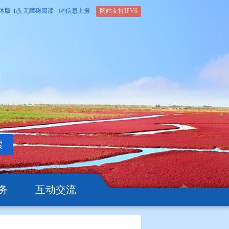
内部办公平台
简体版
繁体版
无障碍阅读
信息上报
网站支
搜索
公开
办事服务
互动交流