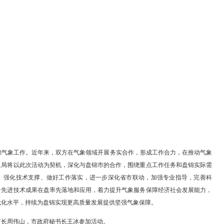
邢鹏简要介绍盘锦经济社会发展情况，并代表市委、市政府对省气象局
当前盘锦正深入学习贯彻习近平总书记对辽宁的重要讲话和重要指示精神
抓手，加快构建现代化产业体系，持续改善生态环境质量，着力增进民生
锦篇章。希望省气象局继续关心盘锦发展，围绕盘锦“十五五”发展重点
慧农业气象服务等关键领域，持续深化务实合作，为盘锦振兴发展提供
总书记关于气象工作重要指示精神，认真履行地方责任，建立健全定期
配套、服务保障等各项工作有序有效推进，为气象事业发展创造良好条
进。