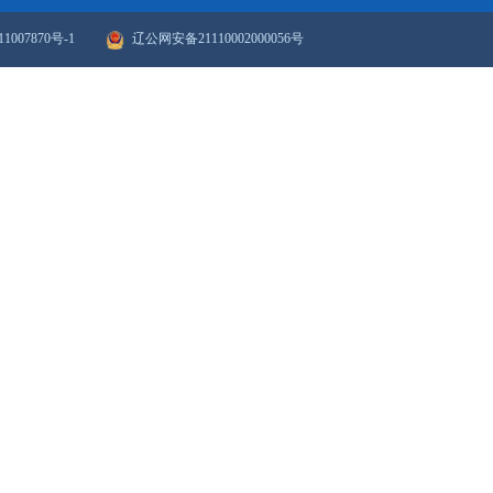
打印
关闭
政府网站年度报表
政府网站检
站群导航
|
新媒体矩阵