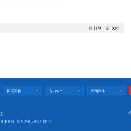
直高度关注盘锦气象工作。近年来，双方在气象领域开展务实合作，形
著成效。省气象局将以此次活动为契机，深化与盘锦市的合作，围绕重
抓好项目支持、强化技术支撑、做好工作落实，进一步深化省市联动
保障，推动更多先进技术成果在盘率先落地和应用，着力提升气象服务
和社会服务现代化水平，持续为盘锦实现更高质量发展提供坚强气象保
持座谈会。副市长周伟山，市政府秘书长王冰参加活动。