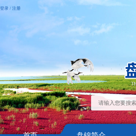
登录
/
注册
首页
盘锦简介