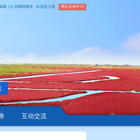
内部办公平台
简体版
繁体版
无障碍阅读
信息上报
网站支
搜索
公开
办事服务
互动交流