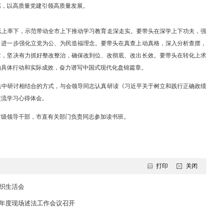
为谁而树、树什么样的政绩、靠什么树政绩等重大问题，加强党性修养
、求实效，努力创造经得起实践、人民、历史检验的实绩。
树立和践行正确政绩观的实践要求，深刻认识错误政绩观的严重危害，
，坚定理想信念，筑牢对党忠诚，纯正道德品质，保持清正廉洁，永葆
，走好新时代党的群众路线，高质量办好民生实事，以城乡融合发展促
可持续、安全感更有保障。要强化系统思维，完整准确全面贯彻新发
、发展和安全的关系，努力走出一条高质量发展、可持续振兴的新路子
当，切实把各项工作抓紧抓实、抓出成效。要纵深推进全面从严治党，
息正风肃纪反腐，以高质量党建引领高质量发展。
导干部要坚持以上率下，示范带动全市上下推动学习教育走深走实。要
些、悟透一些，进一步强化立党为公、为民造福理念。要带头在真查上
在实改上见真章，坚决有力抓好整改整治，确保改到位、改彻底、改出
推动振兴发展的具体行动和实际成效，奋力谱写中国式现代化盘锦篇章