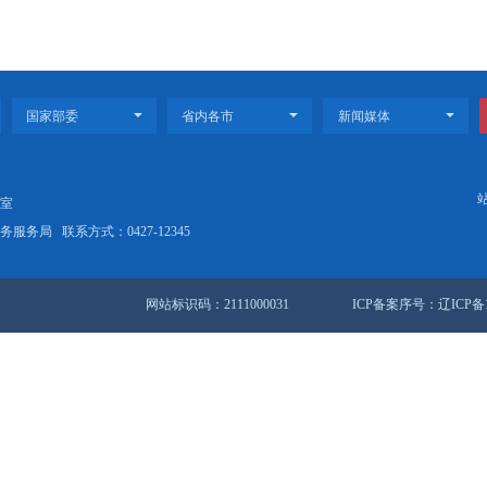
、个人自学和集中研讨相结合的方式，与会领导同志认真研读《习近平
作实际，深入交流学习心得体会。
书记王庆东，市级领导干部，市直有关部门负责同志参加读书班。
2025年度组织生活会
会议暨2025年度现场述法工作会议召开