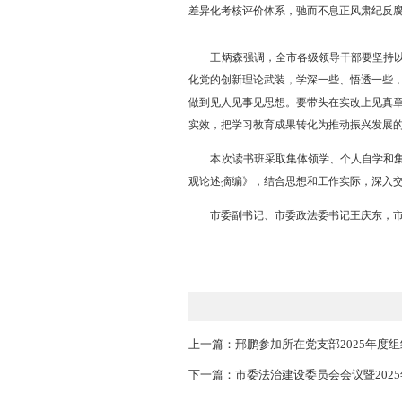
观的重要论述，深刻认识政绩
中最高位置，务实功、出实招
王炳森强调，要准确把握
动事业发展。要锤炼坚强党性
矢志为民造福，站稳人民立场
的获得感成色更足、幸福感更
度、当前和长远、显绩和潜绩
科学决策，真抓实干，勇于担
差异化考核评价体系，驰而不
王炳森强调，全市各级领
化党的创新理论武装，学深一
做到见人见事见思想。要带头
实效，把学习教育成果转化为