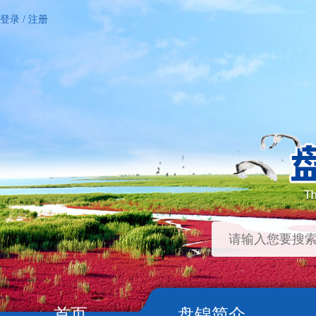
登录
/
注册
首页
盘锦简介