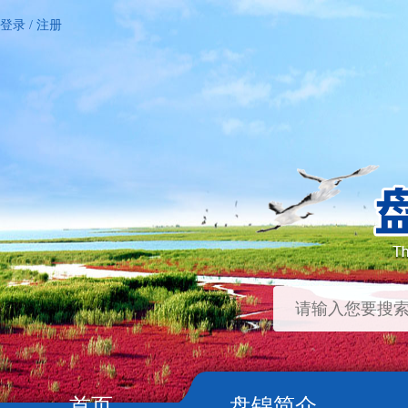
登录
/
注册
首页
盘锦简介