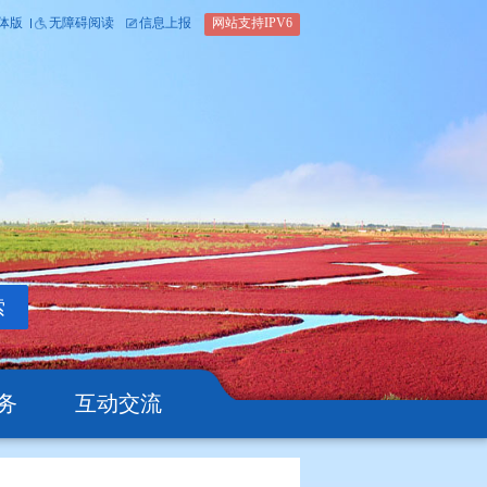
内部办公平台
简体版
繁体版
无障碍阅读
信息上报
网站支
搜索
公开
办事服务
互动交流