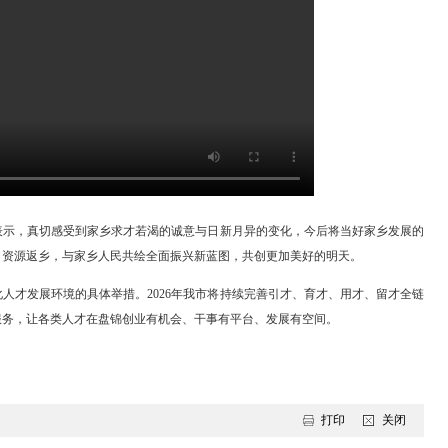
见家乡人、家乡味、家乡物，用真诚的礼遇、浓厚的年味，搭建起情感
”板块，未到场域外人才云端送福，跨越山海的牵挂引发全场共鸣。人才
依次分享前沿视野、优质资源与思乡之情。苏晴、姚春生等域内人才代
篇章生动展现湿地之都的生态之美、产业之兴、城市之变。市文旅局负责
人畅游盘锦。在“乡情·共创”环节，面对面的对接交流有序展开，域外
谈合作、谋项目、话未来。