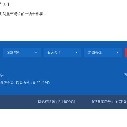
情。大家纷纷表示，真切感受到家乡求才若渴的诚意与日新月异的变化
着项目、技术、资源返乡，与家乡人民共绘全面振兴新蓝图，共创更加
活动是我市优化人才发展环境的具体举措。2026年我市将持续完善引才
实举措、更暖服务，让各类人才在盘锦创业有机会、干事有平台、发展
质量和安全生产工作
直单位和节日期间坚守岗位的一线干部职工