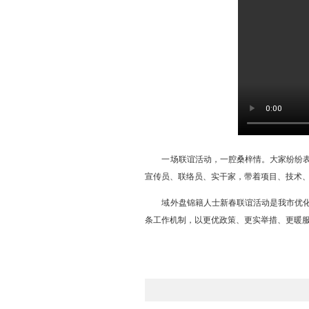
音，共同谱写发展新篇。
此次新春联谊活动处处可
展的开放平台。在“乡音·共话
文、吴俊、邱国庆等域外英才
梦的真切体会。“归乡·看见”
打卡路线，邀请各位英才携家
人、重点企业代表围坐畅谈，