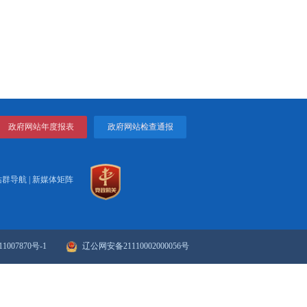
，今后将当好家乡发展的
美好的明天。
、育才、用才、留才全链
有空间。
打印
关闭