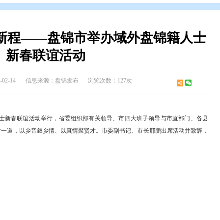
开
>
政府领导
>
邢 鹏 市长
>
邢鹏市长政务活动
归乡筑新程——盘锦市举办域外
新春联谊活动
布时间：2026-02-14
信息来源：盘锦发布
浏览次数：127次
”——域外盘锦籍人士新春联谊活动举行，省委组织部有关领导、市四大班
志和域内外英才一道，以乡音叙乡情、以真情聚贤才。市委副书记、市
马年新春。