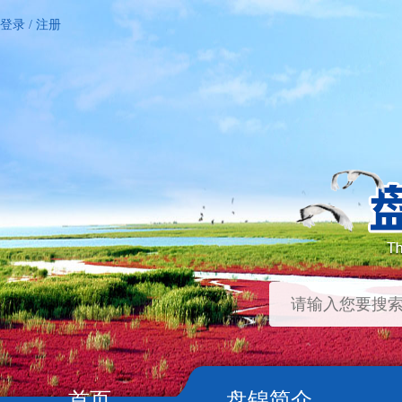
登录
/
注册
首页
盘锦简介