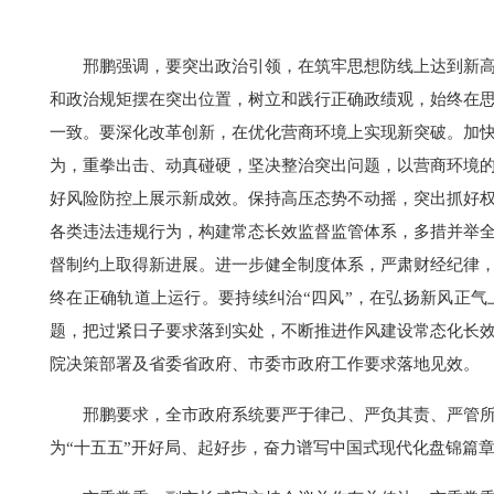
邢鹏强调，要突出政治引领，在筑牢思想防线上达到新
和政治规矩摆在突出位置，树立和践行正确政绩观，始终在
一致。要深化改革创新，在优化营商环境上实现新突破。加快
为，重拳出击、动真碰硬，坚决整治突出问题，以营商环境
好风险防控上展示新成效。保持高压态势不动摇，突出抓好
各类违法违规行为，构建常态长效监督监管体系，多措并举
督制约上取得新进展。进一步健全制度体系，严肃财经纪律
终在正确轨道上运行。要持续纠治“四风”，在弘扬新风正
题，把过紧日子要求落到实处，不断推进作风建设常态化长
院决策部署及省委省政府、市委市政府工作要求落地见效。
邢鹏要求，全市政府系统要严于律己、严负其责、严管
为“十五五”开好局、起好步，奋力谱写中国式现代化盘锦篇