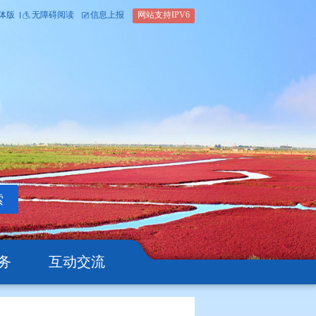
内部办公平台
简体版
繁体版
无障碍阅读
信息上报
网站支
搜索
公开
办事服务
互动交流