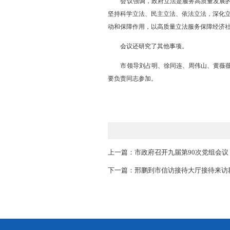
展提供有力支撑。
会议强调，良好的生态环
保护督察问题整改，持续深入
设人与自然和谐共生的美丽盘
会议指出，办好民生实事
神，树牢以人民为中心的发展思
顺民意的工作做到群众心坎上
会议强调，政府立法是服
坚持科学立法、民主立法、依
动和保障作用，以高质量立法
会议还研究了其他事项。
市领导刘占明、徐同连、