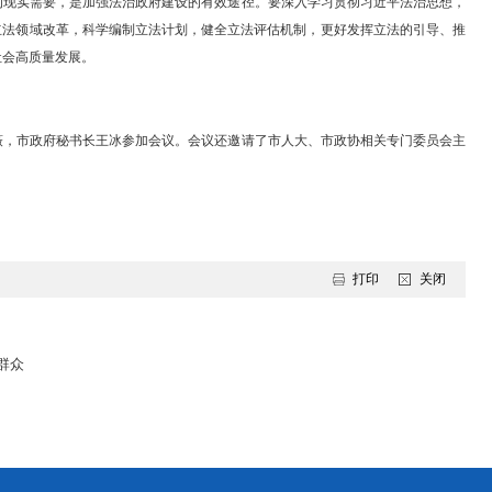
境是最普惠的民生福祉。要深入学习贯彻习近平生态文明思想，高质量
打好污染防治攻坚战，深化生态文明体制机制改革，不断提升生态环境
锦。
是市政府向全市人民作出的庄严承诺。要深入学习贯彻习近平总书记关
想，坚持量力而行、尽力而为，用心用情用力办好2026年民生实事，
。
务高质量发展的现实需要，是加强法治政府建设的有效途径。要深入学
法立法，深化立法领域改革，科学编制立法计划，健全立法评估机制，
服务保障经济社会高质量发展。
周伟山、黄薇薇，市政府秘书长王冰参加会议。会议还邀请了市人大、