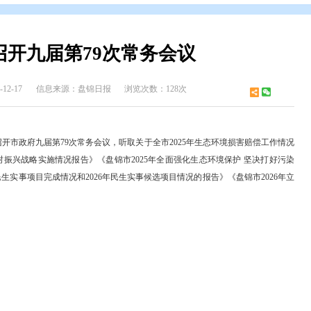
开
>
政府领导
>
邢 鹏 市长
>
邢鹏市长政务活动
市政府召开九届第79次常务会议
布时间：2025-12-17
信息来源：盘锦日报
浏览次数：128次
、市长邢鹏主持召开市政府九届第79次常务会议，听取关于全市2025年
市2025年乡村振兴战略实施情况报告》《盘锦市2025年全面强化生
于2025年民生实事项目完成情况和2026年民生实事候选项目情况的报