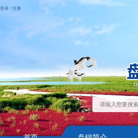
登录
/
注册
首页
盘锦简介