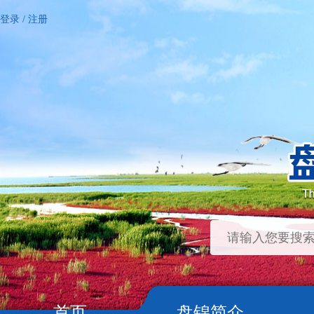
登录
/
注册
首页
盘锦简介