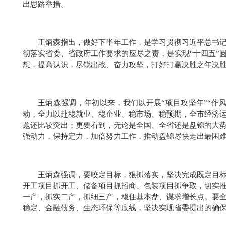
出思路举措。
王炳森指出，做好下半年工作，是学习贯彻习近平总书
彻落实省委、省政府工作要求的应尽之责，是实现“十四五”
想，提高认识，尽锐出战、奋力攻坚，打好打赢决胜之年决
王炳森强调，年初以来，我们以开展“项目攻坚年”“作
动，全力以赴稳就业、稳企业、稳市场、稳预期，全市经济
题还比较突出；更要看到，无论是全国、全省还是盘锦的大
强动力，保持定力，加倍努力工作，推动盘锦尽快走出最困
王炳森强调，要咬定目标，狠抓落实，坚决完成既定目
开工项目抓开工、储备项目抓招商、包装项目抓争取，切实
一产，抓实二产，抓细三产，稳住基本盘、谋求增长点。要
稳定、金融债务、生态环保等底线，坚决实现省委提出的确保