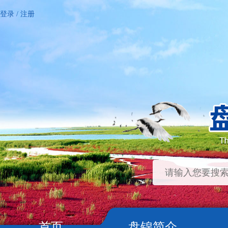
登录
/
注册
首页
盘锦简介