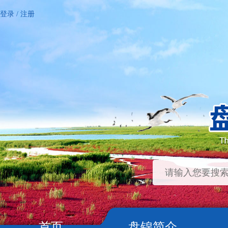
登录
/
注册
首页
盘锦简介