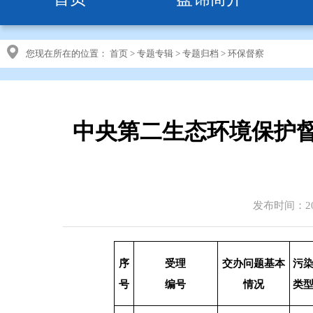
您现在所在的位置：
首页
>
专题专辑
>
专题归档
>
环保督察
中央第二生态环境保护
发布时间：202
序
受理
交办问题基本
污
号
编号
情况
类