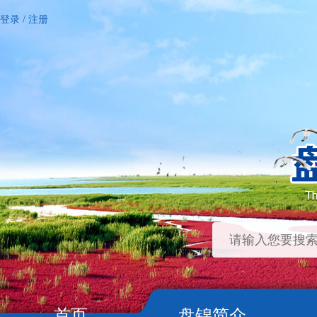
登录
/
注册
首页
盘锦简介