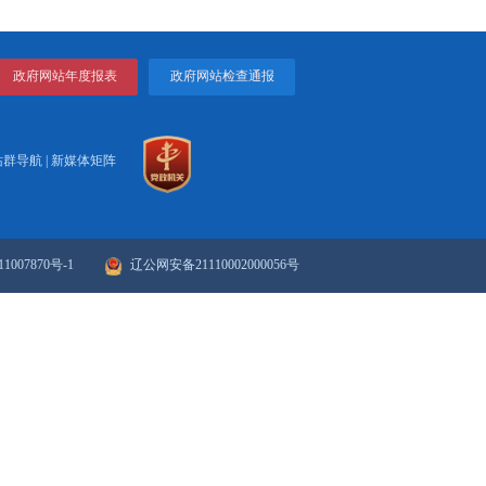
-1996）。
打印
关闭
次补报）...
..
政府网站年度报表
政府网站检
站群导航
|
新媒体矩阵