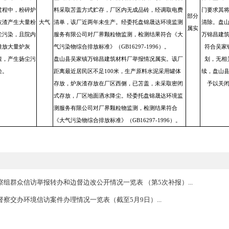
经调查核实，该项举报情况部分属实。
举报人反映的两家空心砖厂为盘山县吴
砖厂和盘山县吴家镇万锦昌建筑材料厂
吴家镇吴家村，均为个体工商户。两家
盘山县吴家镇吴
原料为水泥、炉灰渣，采用物理方式制
家村西侧的两家
未取得环评审批，无排污许可。
空心砖厂，生产
盘山县郑丙臣地砖厂举报情况部分属实
过程中，粉碎炉
料采取苫盖方式贮存，厂区内无成品砖
02104300044
灰渣产生大量粉
大气
清单，该厂近两年未生产。经委托盘锦
尘污染，且院内
服务有限公司对厂界颗粒物监测，检测
堆放大量炉灰
气污染物综合排放标准》（GB16297-19
渣，产生扬尘污
盘山县吴家镇万锦昌建筑材料厂举报情
染。
距离最近居民区不足100米，生产原料
存放，炉灰渣存放在厂区西侧，已苫盖
式存放，厂区地面洒水降尘。经委托盘
测服务有限公司对厂界颗粒物监测，检