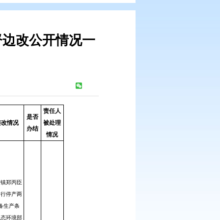
报转办和边督边改公开情况一
）
局
浏览次数：
379
次
责任人
是否
是否
处理和整改情况
被处理
属实
办结
情况