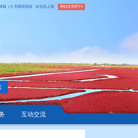
内部办公平台
简体版
繁体版
无障碍阅读
信息上报
网站支
搜索
公开
办事服务
互动交流