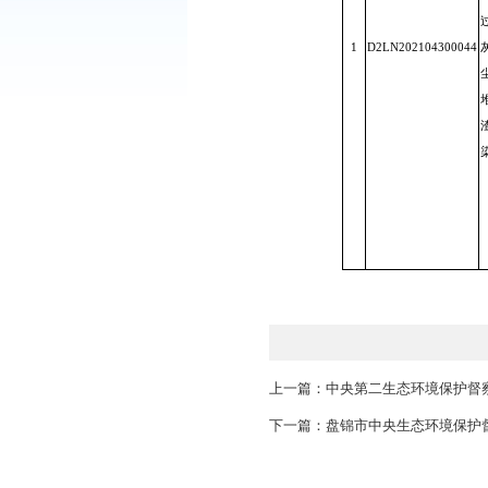
1
D2LN2