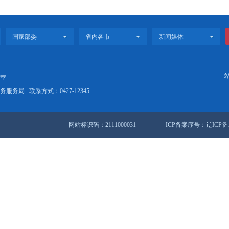
《大气污染物综合排放标准》（GB16297
环境保护督察组群众信访举报转办和边督边改公开情况一览表 （第5
态环境保护督察交办环境信访案件办理情况一览表（截至5月9日）.
站地图