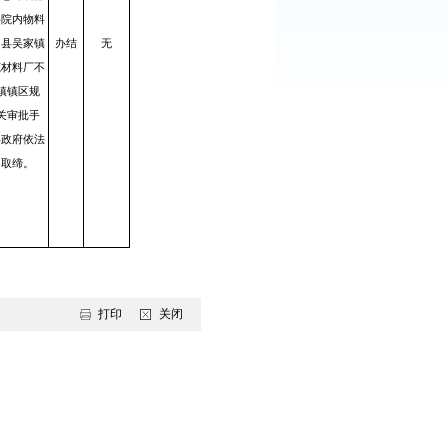
家镇郑丙臣地
，位于盘山县
砖厂生产使用
盘山县吴家镇郑丙臣
作空心砖，均
地砖厂已自行停产两
年，不具备生产条
。该厂院内物
件，盘山生态环境部
，经调取电费
门要求其将院内物料
部分
晟达环境监测
清除。盘山县吴家镇
办结
无
属实
结果符合《大
万锦昌建筑材料厂不
96）。
符合吴家镇镇区规
况属实。该厂
划，无相关审批手
水泥采用罐体
续，盘山县政府依法
，未采取密闭
予以关闭取缔。
锦晟达环境监
测结果符合