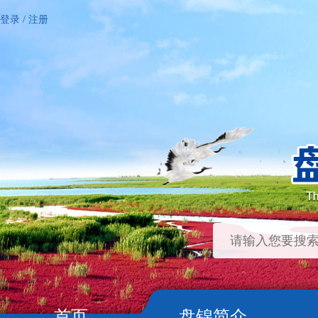
登录
/
注册
首页
盘锦简介