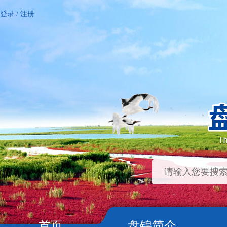
登录
/
注册
首页
盘锦简介