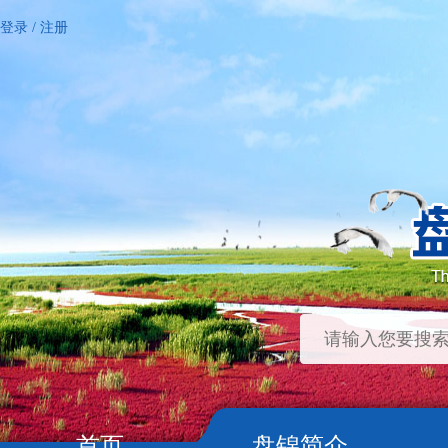
登录
/
注册
首页
盘锦简介