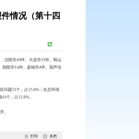
群众信访举报件情况（第十四
局
浏览次数：
273
次
访件，涉及 14个市，其中，沈阳市49件、大连市35件、鞍山
件、辽阳市3件、铁岭市7件、朝阳市14件、盘锦市4件、葫芦岛
题62个，占18.5%；噪音问题53个，占15.8%；生态环境