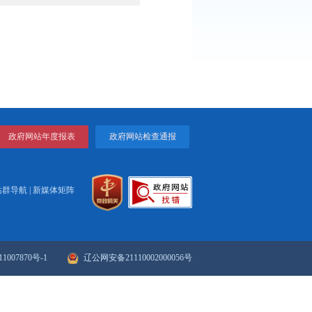
，占10.1%；其他类型问题43个，占12.8%。
和处理情况将及时向社会公开。
打印
关闭
政府网站年度报表
政府网站检