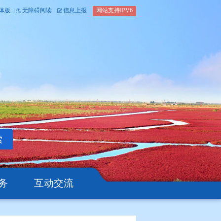
内部办公平台
简体版
繁体版
无障碍阅读
信息上报
网站支
搜索
公开
办事服务
互动交流