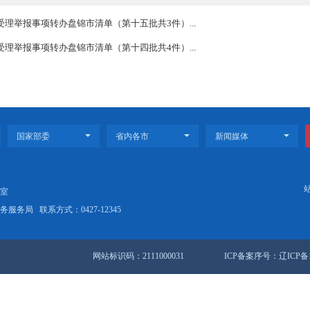
辐射问题2个，占0.6%；海洋环境问题4个，占1.2%；土壤问题34个
全部交办各市。按照中央第一生态环境保护督察组的要求，整改
保护督察组受理举报事项转办盘锦市清单（第十五批共3件）...
保护督察组受理举报事项转办盘锦市清单（第十四批共4件）...