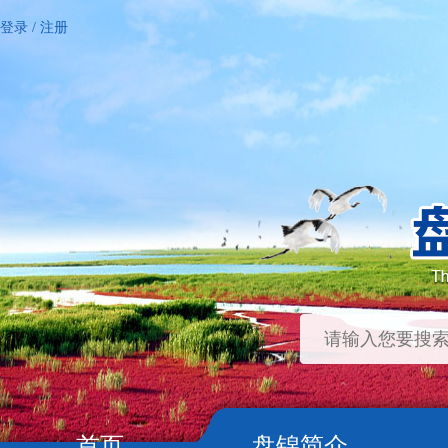
登录
/
注册
首页
盘锦简介