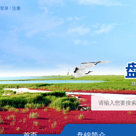
登录
/
注册
首页
盘锦简介