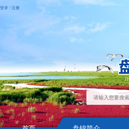
登录
/
注册
首页
盘锦简介