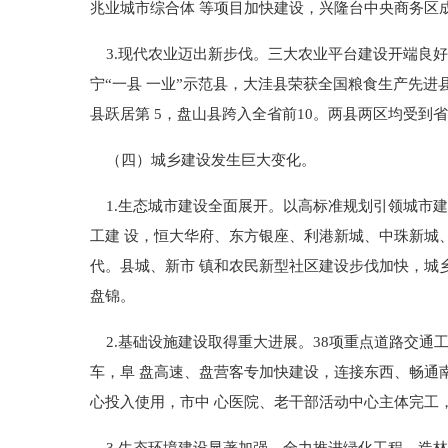
兆业城市综合体 等项目加快建设，兴隆台中央商务区
3.现代农业迈出新步伐。三大农业平台建设开端良
宁“一县 一业”示范县，大洼县荣获全国粮食生产先进
县跃居第 5，盘山县跨入全省前10。两县两区均受到
（四）城乡建设发生巨大变化。
1.生态城市建设全面展开。以高标准规划引领城市建
工建 设，恒大华府、东方银座、利港新城、中珠新城
代。县城、新市 镇和农民新型社区建设步伐加快，城
盘锦。
2.基础设施建设取得重大进展。38项重点道路交通
车，阜 盘高速、盘营客专加快建设，连接东西、畅通
心投入使用，市中 心医院、老干部活动中心主体完工