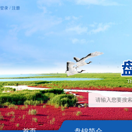
登录
/
注册
首页
盘锦简介