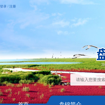
登录
/
注册
首页
盘锦简介