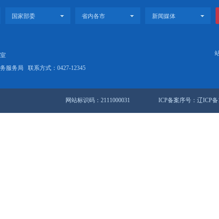
召开“厚植生态底色 巩固示范成果”新闻发布会
召开“盘锦四时·春夏有约”春夏文体旅主题活动新闻发布会...
站地图
锦市人民政府办公室
盘锦市数据和政务服务局
联系方式：0427-12345