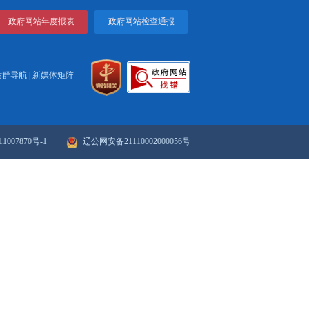
打印
关闭
政府网站年度报表
政府网站检
站群导航
|
新媒体矩阵