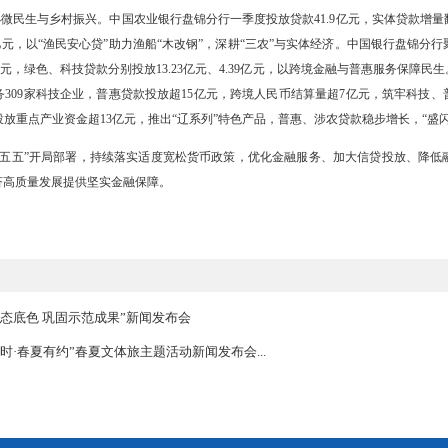
行总体平稳，信贷总量稳步提升、结构持续优化、融资成本稳步下降。3月
增速、增量分列全省第5、第3位。金融“五篇大文章”贷款较年初增40.
平均利率3.41%，同比下降11BP，融资成本持续降低。人民银行盘
。
主业，精准赋能地方发展。中国工商银行盘锦分行围绕石化主导产业，一季
服务产业升级、小微民生与乡村振兴。中国农业银行盘锦分行一季度投放贷
元、涉农贷款17亿元，以“渔民安心贷”助力渔船“木改钢”，深耕“三农
贷款新增4.35亿元，绿色、科技贷款分别投放13.23亿元、4.39亿
首家科技支行服务309家科技企业，普惠贷款投放超15亿元，跨境人民
%，创历史新高，投放重点产业资金超13亿元，推出“辽系列”特色产品，
系统将紧扣“十五五”开局部署，持续落实适度宽松货币政策，优化金
兴，为盘锦经济高质量发展提供坚实金融保障。