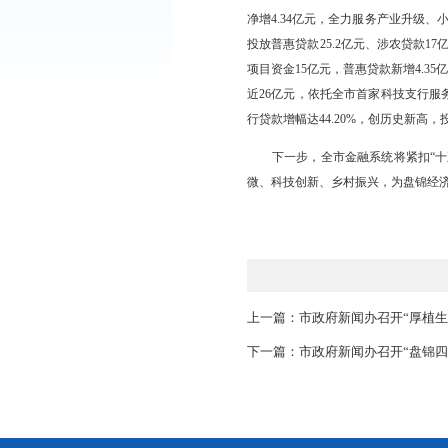
一季度，全市金融运
年初增加68.1亿元，
平。全市新发放贷款加权
域与薄弱环节支持力度
各大银行聚焦主责
净增4.34亿元，全力
投放普惠贷款25.2亿
项目资金15亿元，普惠
近26亿元，依托全市
行贷款增幅达44.20
下一步，全市金融
微、科技创新、乡村振