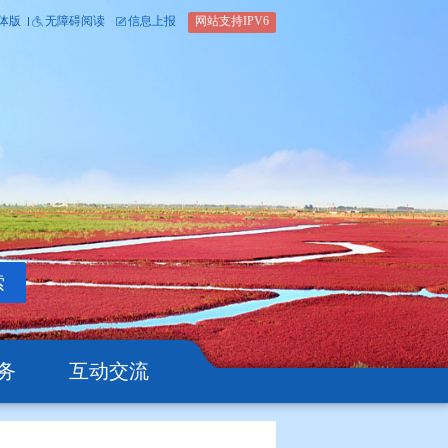
内部办公平台
简体版
繁体版
无障碍阅读
信息上报
网站支
搜索
公开
办事服务
互动交流