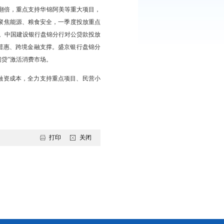
末，全市本外币各项贷款余额1830.7亿元，同比增长4.6%，较
4亿元，增速27.1%，科技、绿色、普惠、养老贷款增速均远超平均水
锦市分行将继续用好货币政策工具，保持信贷合理增长，加大对重点领
度投放大中型实体贷款10.2亿元，普惠贷款9.6亿元，绿色贷款
款41.9亿元，实体贷款增量翻倍，重点支持华锦阿美等重大项目，
”与实体经济。中国银行盘锦分行聚焦能源、粮食安全，一季度投放重点
元，以跨境金融与普惠服务保障民生。中国建设银行盘锦分行对公贷款投放
币结算量超7亿元，筑牢科技、普惠、跨境金融支撑。盛京银行盘锦分
普惠、涉农贷款稳步增长，“盛闪贷”激活消费市场。
融服务、加大信贷投放、降低融资成本，全力支持重点项目、民营小