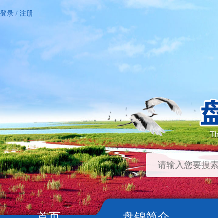
登录
/
注册
首页
盘锦简介