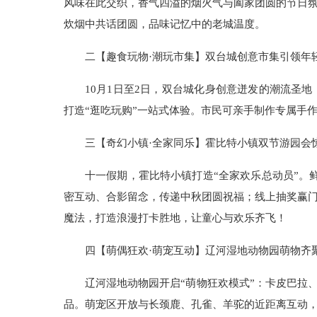
风味在此交织，香气四溢的烟火气与阖家团圆的节日氛
炊烟中共话团圆，品味记忆中的老城温度。
二【趣食玩物·潮玩市集】双台城创意市集引领年
10月1日至2日，双台城化身创意迸发的潮流圣
打造“逛吃玩购”一站式体验。市民可亲手制作专属手
三【奇幻小镇·全家同乐】霍比特小镇双节游园会
十一假期，霍比特小镇打造“全家欢乐总动员”。
密互动、合影留念，传递中秋团圆祝福；线上抽奖赢
魔法，打造浪漫打卡胜地，让童心与欢乐齐飞！
四【萌偶狂欢·萌宠互动】辽河湿地动物园萌物齐
辽河湿地动物园开启“萌物狂欢模式”：卡皮巴拉
品。萌宠区开放与长颈鹿、孔雀、羊驼的近距离互动