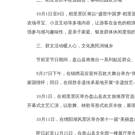
二、
稻里景区丰收游园会，奏响田园欢乐颂
10月1日至8日，稻里景区将以“盛世中国梦·
农场寻宝、小丑互动等多项内容，让游客在金色的稻
强参与感与趣味性，是亲子家庭、银发群体休闲度假
三、
群文活动暖人心，文化惠民润城乡
节前至节日期间，盘山县将推出一系列贴近群众、
9月27日下午，在锦绣花谷室外百姓大舞台举办
家国情怀；同日，在得胜非遗传承基地开展“非遗技艺
10月1日，在稻里景区举办盘山县农文旅推荐官
开幕式文艺汇演，以歌舞、秧歌等形式欢庆丰收，展
10月11日，在绕阳湖风景区举办第十一届“美丽
即日起至12月25日，在盘山县文化馆一楼展厅举