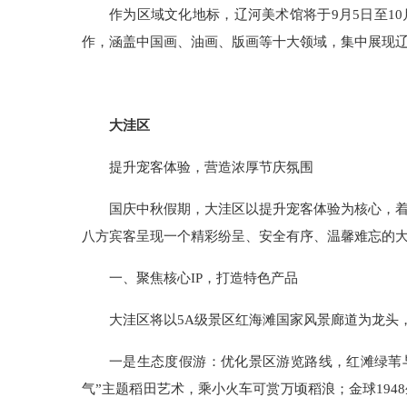
作为区域文化地标，辽河美术馆将于9月5日至1
作，涵盖中国画、油画、版画等十大领域，集中展现
大洼区
提升宠客体验，营造浓厚节庆氛围
国庆中秋假期，大洼区以提升宠客体验为核心，
八方宾客呈现一个精彩纷呈、安全有序、温馨难忘的
一、
聚焦核心IP，打造特色产品
大洼区将以5A级景区红海滩国家风景廊道为龙头
一
是生态度假游：优化景区游览路线，红滩绿苇
气”主题稻田艺术，乘小火车可赏万顷稻浪；金球19