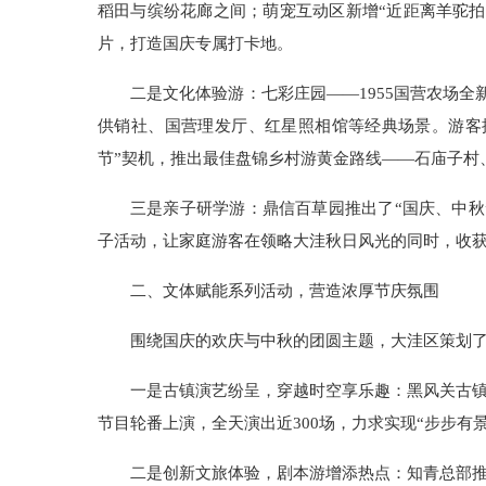
稻田与缤纷花廊之间；萌宠互动区新增“近距离羊驼
片，打造国庆专属打卡地。
二是文化体验游：七彩庄园——1955国营农场
供销社、国营理发厅、红星照相馆等经典场景。游客换
节”契机，推出最佳盘锦乡村游黄金路线——石庙子村
三是亲子研学游：鼎信百草园推出了“国庆、中秋
子活动，让家庭游客在领略大洼秋日风光的同时，收
二、
文体赋能系列活动，营造浓厚节庆氛围
围绕国庆的欢庆与中秋的团圆主题，大洼区策划
一是古镇演艺纷呈，穿越时空享乐趣：黑风关古镇
节目轮番上演，全天演出近300场，力求实现“步步
二是创新文旅体验，剧本游增添热点：知青总部推