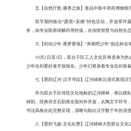
五【自然疗愈·康养之旅】誉品中医中草药博物馆开
双节期间推出“露营+采摘”特色活动，开放草
务，由专业医师讲解药用价值，在传统智慧与自然生
六【剑动少年·逐梦赛场】“奔跑吧少年”励志杯击
10月2日至3日，双台子区工人文化宫将变身为
少年击剑爱好者开放报名。少年们将身着专业击剑装备
七【墨韵辽河·汉字寻踪】辽河碑林沉浸式展现汉
作为双台子区传统文化地标的辽河碑林，将以碑
碑刻、经典诗文石刻将全面对外开放，从陶文字符号
书法风格在此完整呈现，清晰勾勒出汉字数千年的演
八【墨韵飞扬·文化礼赞】辽河碑林大型群众文化