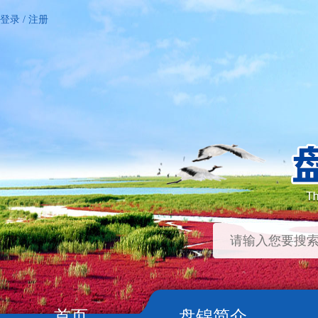
登录
/
注册
首页
盘锦简介