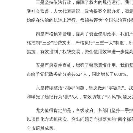
三是坚持依法行政，保障了权力的规范运行。我们全
受社会监督，人大代表建议、政协提案全部办复，满意
始终在法治的轨道上运行。盘锦被评为“全国法治宣传
四是严格预算管理，提高了资金使用效率。我们严格
格控制“三公”经费支出，严格执行“三重一大”制度
措施，有效遏制了权钱交易，资金使用效率进一步提
五是严肃案件查处，增强了警示震慑作用。我们坚持
市给予党纪政务处分的共624人，同比增长了60.8%。
六是持续整治“四风”问题，坚决做到“零容忍”。我
和曝光了违纪行为3批58人，有效防范了“四风”问题
尤为值得肯定的是，各级政府、各部门坚持一手抓全
以项目化方式抓落实、突出问题导向抓落实的“四个抓
全市蔚然成风。