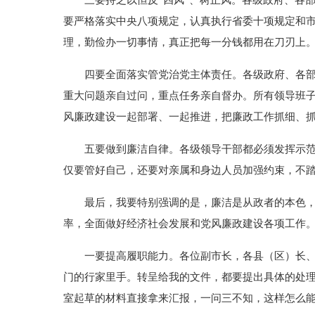
三要持之以恒反“四风”、树正风。各级政府、各部门
要严格落实中央八项规定，认真执行省委十项规定和市
理，勤俭办一切事情，真正把每一分钱都用在刀刃上
四要全面落实管党治党主体责任。各级政府、各部门
重大问题亲自过问，重点任务亲自督办。所有领导班子
风廉政建设一起部署、一起推进，把廉政工作抓细、
五要做到廉洁自律。各级领导干部都必须发挥示范带
仅要管好自己，还要对亲属和身边人员加强约束，不
最后，我要特别强调的是，廉洁是从政者的本色，勤
率，全面做好经济社会发展和党风廉政建设各项工作
一要提高履职能力。各位副市长，各县（区）长、经
门的行家里手。转呈给我的文件，都要提出具体的处理
室起草的材料直接拿来汇报，一问三不知，这样怎么