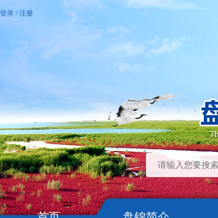
登录
/
注册
首页
盘锦简介