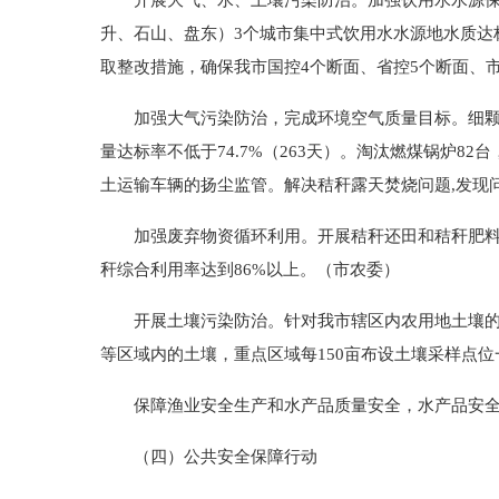
开展大气、水、土壤污染防治。加强饮用水水源保护
升、石山、盘东）3个城市集中式饮用水水源地水质达
取整改措施，确保我市国控4个断面、省控5个断面、市
加强大气污染防治，完成环境空气质量目标。细颗粒物（P
量达标率不低于74.7%（263天）。淘汰燃煤锅炉8
土运输车辆的扬尘监管。解决秸秆露天焚烧问题,发现
加强废弃物资循环利用。开展秸秆还田和秸秆肥料化
秆综合利用率达到86%以上。（市农委）
开展土壤污染防治。针对我市辖区内农用地土壤的重
等区域内的土壤，重点区域每150亩布设土壤采样点位
保障渔业安全生产和水产品质量安全，水产品安全和
（四）公共安全保障行动