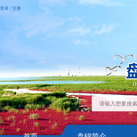
登录
/
注册
首页
盘锦简介