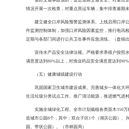
做好交通事故预防，促进道路交通安全。对重点企业
情况开展一次检查，对重点营运车辆，集中排查逾期
建立健全口岸风险预警监测体系。上线启用口岸公共
件监测控制体制，加强口岸风险因素监控，推行电讯
定期与各部门间进行公共卫生事件应急演练。（盘锦
宣传水产品安全法律法规。严格要求养殖户按照水产
满意度达到80%以上，对渔业药品安全满意度达到90
（五）健康城镇建设行动
巩固国家卫生城市建设成果。完善城乡一体化大环卫
生活垃圾分类试点工作。推广清洁能源，推进燃气进村
实施全城绿化工程。全市计划栽植各类苗木350万株，
造城市公园8个，其中：双台子区1个（湖滨公园）、
园、带状公园）。（市林园局）