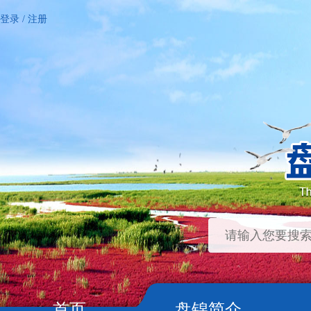
登录
/
注册
首页
盘锦简介