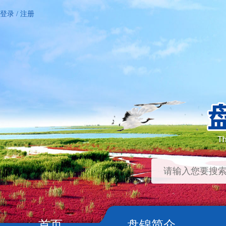
登录
/
注册
首页
盘锦简介